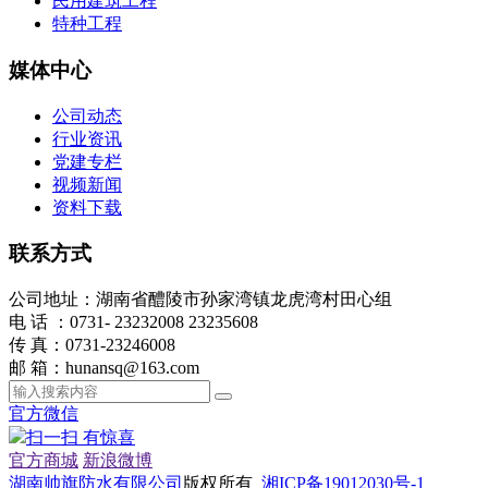
民用建筑工程
特种工程
媒体中心
公司动态
行业资讯
党建专栏
视频新闻
资料下载
联系方式
公司地址：湖南省醴陵市孙家湾镇龙虎湾村田心组
电 话 ：0731- 23232008 23235608
传 真：0731-23246008
邮 箱：hunansq@163.com
官方微信
扫一扫 有惊喜
官方商城
新浪微博
湖南帅旗防水有限公司
版权所有
湘ICP备19012030号-1