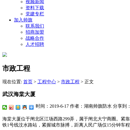
视频新闻
资料下载
党建专栏
加入帅旗
联系我们
招商加盟
战略合作
人才招聘
市政工程
现在位置:
首页
>
工程中心
>
市政工程
>
正文
武汉海棠大厦
时间：2019-6-17
作者：湖南帅旗防水
分享到
海棠大厦位于闸北区江场西路299弄，属于闸北大宁商圈。紧
铁1号线汶水路站，紧握城市脉搏，距离人民广场仅15分钟车