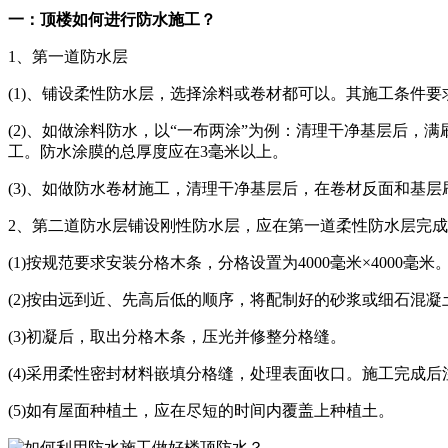
一：顶楼如何进行防水施工？
1、第一道防水层
(1)、铺设柔性防水层，选择涂料或卷材都可以。其施工条件
(2)、如做涂料防水，以“一布两涂”为例：清理干净基层后
工。防水涂膜的总厚度应在3毫米以上。
(3)、如做防水卷材施工，清理干净基层后，在卷材反面和基
2、第二道防水层铺设刚性防水层，应在第一道柔性防水层完成后
(1)按规范要求安装分格木条，分格设置为4000毫米×4000
(2)按由远到近、先高后低的顺序，将配制好的砂浆或细石混
(3)初凝后，取出分格木条，压光并修整分格缝。
(4)采用柔性密封材料嵌填分格缝，处理表面收口。施工完成后
(5)如有屋面种植土，应在尽短的时间内覆盖上种植土。