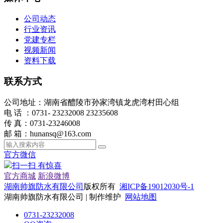
公司动态
行业资讯
党建专栏
视频新闻
资料下载
联系方式
公司地址：湖南省醴陵市孙家湾镇龙虎湾村田心组
电 话 ：0731- 23232008 23235608
传 真：0731-23246008
邮 箱：hunansq@163.com
官方微信
扫一扫 有惊喜
官方商城
新浪微博
湖南帅旗防水有限公司
版权所有
湘ICP备19012030号-1
湖南帅旗防水有限公司 | 制作维护
网站地图
0731-23232008