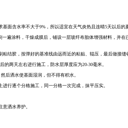
要求基面含水率不大于9%，所以适宜在天气炎热且连晴5天以后
，满刷一遍涂料，干燥成膜后，铺设一层玻纤布胎体增强材料，并
层刷粘结胶，按弹好的基准线由远而近的粘贴、辊压，最后做接缝
的两天左右进行施工，防水层厚度应为20-30毫米。
毫米。然后洒水使基面湿润，但不得有积水。
凝土进行逐个分格施工，同一分格一次完成，抹平压实。
注意洒水养护。