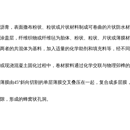
涂沥青，表面撒布粉状、粒状或片状材料制成可卷曲的片状防水
为涂盖层，纤维织物或纤维毡为胎体、粉状、粒状、片状或薄膜
们两者的共混体为基料，加入适量的化学助剂和填充料等，经不
或现浇混凝土固化过程中，卷材胶料通过化学交联与物理卯榫的
薄膜由45°斜向切割的单层薄膜交叉叠压在一起，复合成多层
空隙，形成的蜂窝状孔洞。