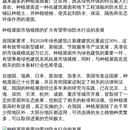
越来越多的种植屋面被广泛应用，因其绿色环保的特点被人们
喜欢。种植屋面是一种在建筑屋面和地下工程顶板的防水层上
铺以种植土，并种植植物，使其起到防水、保温、隔热和生态
环保作用的屋面。
种植屋面市场规模的扩大有望带动防水行业的发展
按国家要求，到2020年绿色建筑占新建建筑比重超过30%，这
将有效带动新型建材、新能源、节能服务等产业发展，其潜在
的市场规模或超万亿元。种植屋面作为绿色建筑的重要一环，
有望乘着绿色建筑东风拓展市场规模，同时，与种植屋面息息
相关的防水卷材行业也将受益。
在德国、瑞典、日本、新加坡、加拿大、美国等发达国家，种
植屋面已十分普遍，并且有些国家还制定了相关的法律和法
规。我国的种植屋面经过多年来的研究与实践，已在北京、上
海、深圳、天津、杭州、成都、重庆等城市开展，皆取得了一
定的景观和生态效果，也制定了相关的标准和法规。但种植屋
面虽时有提倡，真正实施的少。在我国，种植屋面除了在干旱
少雨地区外，大部分地区都适用，可供选择的乡土植物种类繁
多，可以取得进展的空间极大。