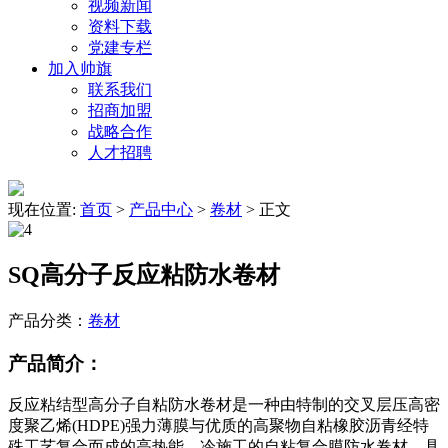
视频新闻
资料下载
党建专栏
加入帅旗
联系我们
招商加盟
战略合作
人才招聘
现在位置:
首页
>
产品中心
>
卷材
>
正文
SQ高分子反应粘防水卷材
产品分类：
卷材
产品简介：
反应粘结型高分子自粘防水卷材是一种由特制的交叉层压高密
度聚乙烯(HDPE)强力薄膜与优质的高聚物自粘橡胶沥青经特
殊工艺复合而成的高热能、冷施工的自粘复合膜防水卷材，具