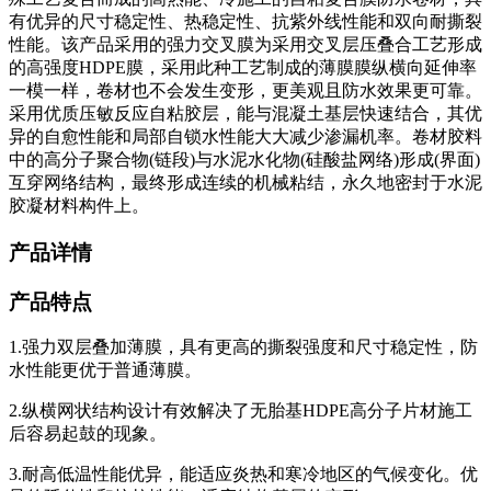
有优异的尺寸稳定性、热稳定性、抗紫外线性能和双向耐撕裂
性能。该产品采用的强力交叉膜为采用交叉层压叠合工艺形成
的高强度HDPE膜，采用此种工艺制成的薄膜膜纵横向延伸率
一模一样，卷材也不会发生变形，更美观且防水效果更可靠。
采用优质压敏反应自粘胶层，能与混凝土基层快速结合，其优
异的自愈性能和局部自锁水性能大大减少渗漏机率。卷材胶料
中的高分子聚合物(链段)与水泥水化物(硅酸盐网络)形成(界面)
互穿网络结构，最终形成连续的机械粘结，永久地密封于水泥
胶凝材料构件上。
产品详情
产品特点
1.强力双层叠加薄膜，具有更高的撕裂强度和尺寸稳定性，防
水性能更优于普通薄膜。
2.纵横网状结构设计有效解决了无胎基HDPE高分子片材施工
后容易起鼓的现象。
3.耐高低温性能优异，能适应炎热和寒冷地区的气候变化。优