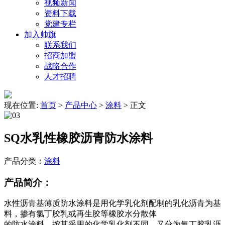
视频新闻
资料下载
党建专栏
加入帅旗
联系我们
招商加盟
战略合作
人才招聘
现在位置:
首页
>
产品中心
>
涂料
>
正文
SQ水乳性橡胶沥青防水涂料
产品分类：
涂料
产品简介：
水性沥青基薄质防水涂料是用化学乳化剂配制的乳化沥青为基
料，掺有氯丁胶乳或再生胶等橡胶水分散体
的防水涂料。按其采用的化学乳化剂不同，又分为氯丁胶乳沥